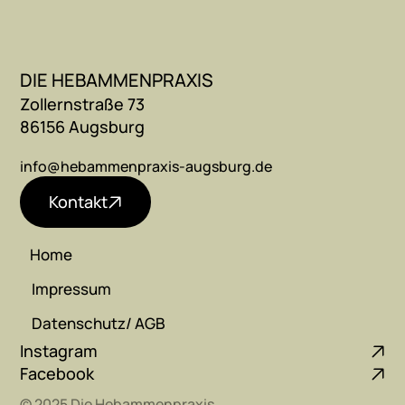
DIE HEBAMMENPRAXIS
Zollernstraße 73
86156 Augsburg 
info@hebammenpraxis-augsburg.de
Kontakt
Home 
Home 
Impressum
Impressum
Datenschutz/ AGB
Datenschutz/ AGB
Instagram
Facebook
© 2025 Die Hebammenpraxis