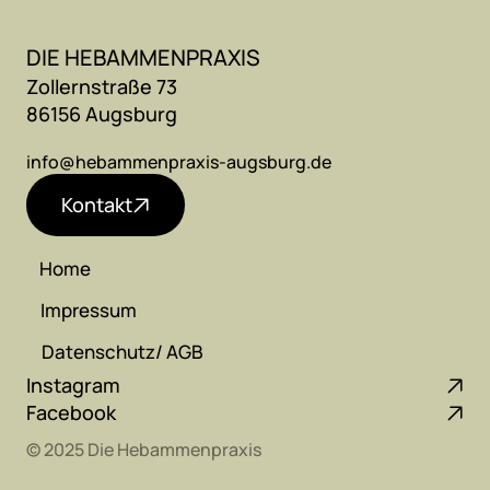
DIE HEBAMMENPRAXIS
Zollernstraße 73
86156 Augsburg 
info@hebammenpraxis-augsburg.de
Kontakt
Home 
Home 
Impressum
Impressum
Datenschutz/ AGB
Datenschutz/ AGB
Instagram
Facebook
© 2025 Die Hebammenpraxis